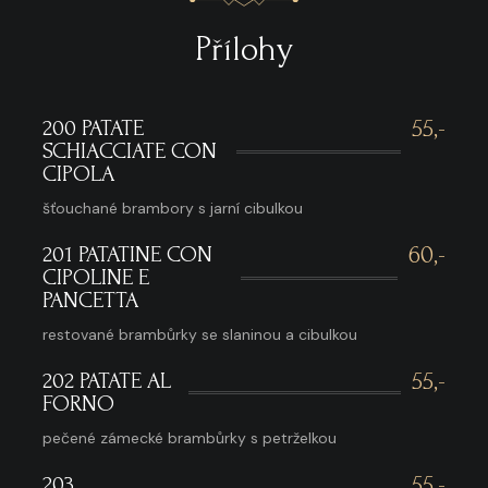
Přílohy
200 PATATE
55,-
SCHIACCIATE CON
CIPOLA
šťouchané brambory s jarní cibulkou
201 PATATINE CON
60,-
CIPOLINE E
PANCETTA
restované brambůrky se slaninou a cibulkou
202 PATATE AL
55,-
FORNO
pečené zámecké brambůrky s petrželkou
203
55,-