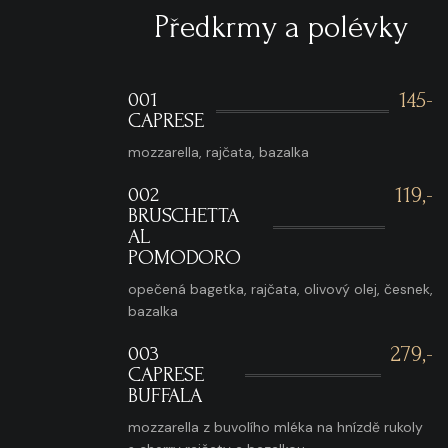
Předkrmy a polévky
001
145-
CAPRESE
mozzarella, rajčata, bazalka
002
119,-
BRUSCHETTA
AL
POMODORO
opečená bagetka, rajčata, olivový olej, česnek,
bazalka
003
279,-
CAPRESE
BUFFALA
mozzarella z buvolího mléka na hnízdě rukoly