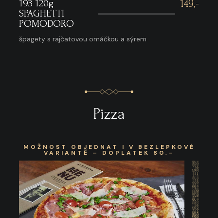
193 120g
149,-
SPAGHETTI
POMODORO
špagety s rajčatovou omáčkou a sýrem
Pizza
MOŽNOST OBJEDNAT I V BEZLEPKOVÉ
VARIANTĚ – DOPLATEK 80,-