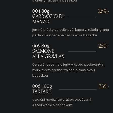
s cherry rajčaty a bazalkou
004 80g
269,-
CARPACCIO DI
MANZO
jemné plátky ze svíčkové, kapary, rukola, grana
padano a opečená česneková bagetka
005 80g
259,-
SALMONE
ALLA GRAVLAX
čerstvý losos naložený v kopru podávaný s
bylinkovým creme fraiche a máslovou
bagetkou
006 100g
235,-
TARTARE
tradiční hovězí tataráček podávaný
s topinkami a česnekem