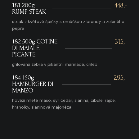
181 200g
448,-
RUMP STEAK
steak z květové špičky s omáčkou z brandy a zeleného
pepře
182 500g COTINE
315,-
DI MAIALE
PICANTE
grilovaná žebra v pikantní marinádě, chléb
184 150g
295,-
HAMBURGER DI
MANZO
hovězí mleté maso, sýr čedar, slanina, cibule, rajče,
hranolky, slaninová majonéza