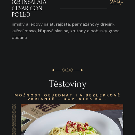
023 INSALATA
269,-
CESAR CON
POLLO
římský a ledový salát, rajčata, parmazánový dresink,
kuřecí maso, křupavá slanina, krutony a hoblinky grana
padano
Těstoviny
MOŽNOST OBJEDNAT I V BEZLEPKOVÉ
VARIANTĚ – DOPLATEK 50,-