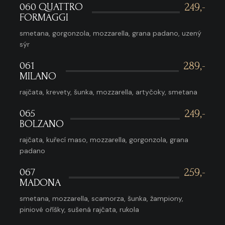
060 QUATTRO
249,-
FORMAGGI
smetana, gorgonzola, mozzarella, grana padano, uzený
sýr
061
289,-
MILANO
rajčata, krevety, šunka, mozzarella, artyčoky, smetana
065
249,-
BOLZANO
rajčata, kuřecí maso, mozzarella, gorgonzola, grana
padano
067
259,-
MADONA
smetana, mozzarella, scamorza, šunka, žampiony,
piniové oříšky, sušená rajčata, rukola