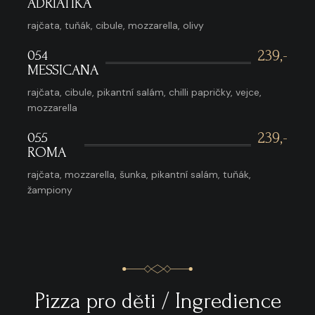
ADRIATIKA
rajčata, tuňák, cibule, mozzarella, olivy
054
239,-
MESSICANA
rajčata, cibule, pikantní salám, chilli papričky, vejce,
mozzarella
055
239,-
ROMA
rajčata, mozzarella, šunka, pikantní salám, tuňák,
žampiony
Pizza pro děti / Ingredience