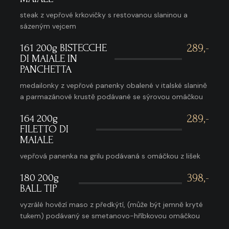
steak z vepřové krkovičky s restovanou slaninou a
sázeným vejcem
161 200g BISTECCHE
289,-
DI MAIALE IN
PANCHETTA
medailonky z vepřové panenky obalené v italské slanině
a parmazánové krustě podávané se sýrovou omáčkou
164 200g
289,-
FILETTO DI
MAIALE
vepřová panenka na grilu podávaná s omáčkou z lišek
180 200g
398,-
BALL TIP
vyzrálé hovězí maso z předkýtí, (může být jemně kryté
tukem) podávaný se smetanovo-hříbkovou omáčkou