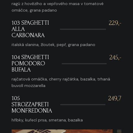
ragú z hovězího a vepřového masa v tomatové
omáčce, grana padano
103 SPAGHETTI
229,-
ALLA
CARBONARA
italská slanina, žloutek, pepř, grana padano
104 SPAGHETTI
245,-
POMODORO
BUFALA
rajčatová omáčka, cherry rajčátka, bazalka, trhaná
buvolí mozzarella
105
249,7
STROZZAPRETI
MONFREDONIA
hříbky, kuřecí prsa, smetana, bazalka