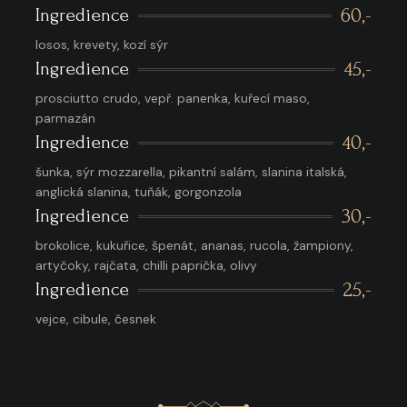
Ingredience
60,-
losos, krevety, kozí sýr
Ingredience
45,-
prosciutto crudo, vepř. panenka, kuřecí maso,
parmazán
Ingredience
40,-
šunka, sýr mozzarella, pikantní salám, slanina italská,
anglická slanina, tuňák, gorgonzola
Ingredience
30,-
brokolice, kukuřice, špenát, ananas, rucola, žampiony,
artyčoky, rajčata, chilli paprička, olivy
Ingredience
25,-
vejce, cibule, česnek