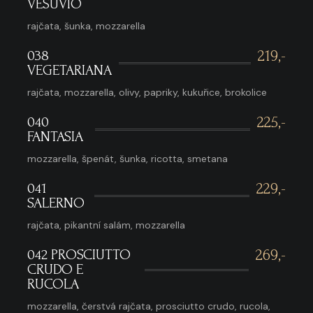
VESUVIO
rajčata, šunka, mozzarella
038
219,-
VEGETARIANA
rajčata, mozzarella, olivy, papriky, kukuřice, brokolice
040
225,-
FANTASIA
mozzarella, špenát, šunka, ricotta, smetana
041
229,-
SALERNO
rajčata, pikantní salám, mozzarella
042 PROSCIUTTO
269,-
CRUDO E
RUCOLA
mozzarella, čerstvá rajčata, prosciutto crudo, rucola,