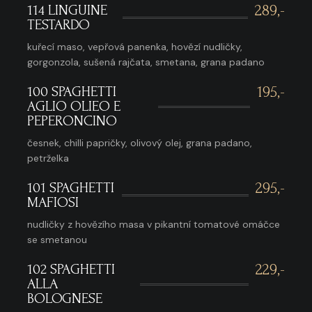
114 LINGUINE
289,-
TESTARDO
kuřecí maso, vepřová panenka, hovězí nudličky,
gorgonzola, sušená rajčata, smetana, grana padano
100 SPAGHETTI
195,-
AGLIO OLIEO E
PEPERONCINO
česnek, chilli papričky, olivový olej, grana padano,
petrželka
101 SPAGHETTI
295,-
MAFIOSI
nudličky z hovězího masa v pikantní tomatové omáčce
se smetanou
102 SPAGHETTI
229,-
ALLA
BOLOGNESE