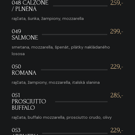
048 CALZONE
259,-
/ PLNĚNÁ
rajčata, šunka, žampiony, mozzarella
049
299,-
SALMONE
smetana, mozzarella, špenát, plátky nakládaného
lososa
050
229,-
ROMANA
rajčata, žampiony, mozzarella, italská slanina
051
285,-
PROSCIUTTO
BUFFALO
rajčata, buffalo mozzarella, prosciutto crudo, olivy
053
229,-