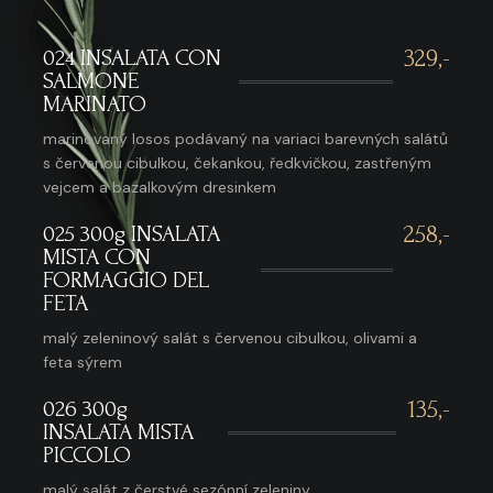
024 INSALATA CON
329,-
SALMONE
MARINATO
marinovaný losos podávaný na variaci barevných salátů
s červenou cibulkou, čekankou, ředkvičkou, zastřeným
vejcem a bazalkovým dresinkem
025 300g INSALATA
258,-
MISTA CON
FORMAGGIO DEL
FETA
malý zeleninový salát s červenou cibulkou, olivami a
feta sýrem
026 300g
135,-
INSALATA MISTA
PICCOLO
malý salát z čerstvé sezónní zeleniny