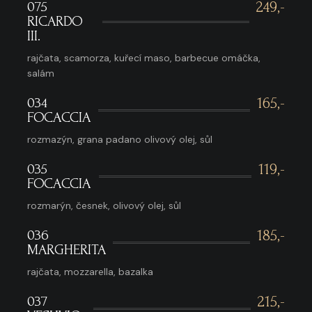
075
249,-
RICARDO
III.
rajčata, scamorza, kuřecí maso, barbecue omáčka,
salám
034
165,-
FOCACCIA
rozmazýn, grana padano olivový olej, sůl
035
119,-
FOCACCIA
rozmarýn, česnek, olivový olej, sůl
036
185,-
MARGHERITA
rajčata, mozzarella, bazalka
037
215,-