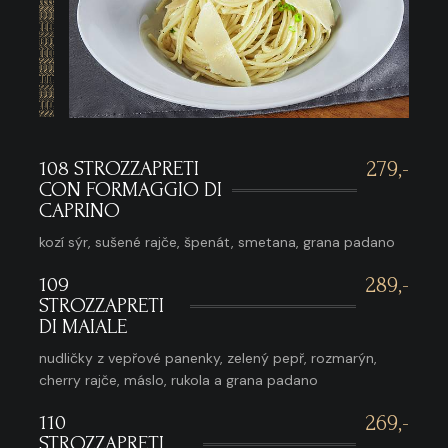
108 STROZZAPRETI
279,-
CON FORMAGGIO DI
CAPRINO
kozí sýr, sušené rajče, špenát, smetana, grana padano
109
289,-
STROZZAPRETI
DI MAIALE
nudličky z vepřové panenky, zelený pepř, rozmarýn,
cherry rajče, máslo, rukola a grana padano
110
269,-
STROZZAPRETI