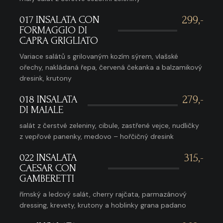
017 INSALATA CON
299,-
FORMAGGIO DI
CAPRA GRIGLIATO
Variace salátů s grilovaným kozím sýrem, vlašské
ořechy, nakládaná řepa, červená čekanka a balzamikový
dresink, krutony
018 INSALATA
279,-
DI MAIALE
salát z čerstvé zeleniny, cibule, zastřené vejce, nudličky
z vepřové panenky, medovo – hořčičný dresink
022 INSALATA
315,-
CAESAR CON
GAMBERETTI
římský a ledový salát, cherry rajčata, parmazánový
dressing, krevety, krutony a hoblinky grana padano