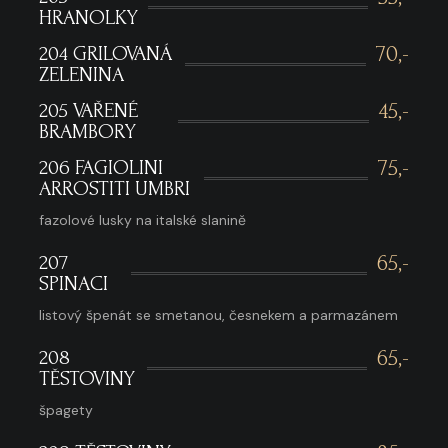
HRANOLKY
204 GRILOVANÁ
70,-
ZELENINA
205 VAŘENÉ
45,-
BRAMBORY
206 FAGIOLINI
75,-
ARROSTITI UMBRI
fazolové lusky na italské slanině
207
65,-
SPINACI
listový špenát se smetanou, česnekem a parmazánem
208
65,-
TĚSTOVINY
špagety