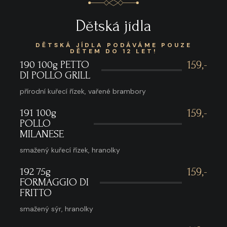
Dětská jídla
DĚTSKÁ JÍDLA PODÁVÁME POUZE
DĚTEM DO 12 LET!
190 100g PETTO
159,-
DI POLLO GRILL
přírodní kuřecí řízek, vařené brambory
191 100g
159,-
POLLO
MILANESE
smažený kuřecí řízek, hranolky
192 75g
159,-
FORMAGGIO DI
FRITTO
smažený sýr, hranolky