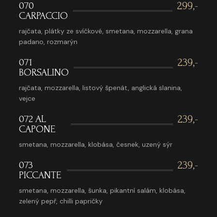
070
299,-
CARPACCIO
rajčata, plátky ze svíčkové, smetana, mozzarella, grana
padano, rozmarýn
071
239,-
BORSALINO
rajčata, mozzarella, listový špenát, anglická slanina,
vejce
072 AL
239,-
CAPONE
smetana, mozzarella, klobása, česnek, uzený sýr
073
239,-
PICCANTE
smetana, mozzarella, šunka, pikantní salám, klobása,
zelený pepř, chilli papričky