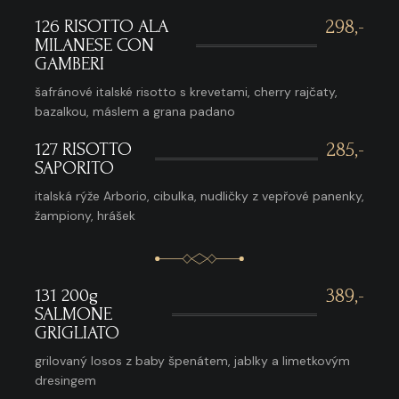
126 RISOTTO ALA
298,-
MILANESE CON
GAMBERI
šafránové italské risotto s krevetami, cherry rajčaty,
bazalkou, máslem a grana padano
127 RISOTTO
285,-
SAPORITO
italská rýže Arborio, cibulka, nudličky z vepřové panenky,
žampiony, hrášek
131 200g
389,-
SALMONE
GRIGLIATO
grilovaný losos z baby špenátem, jablky a limetkovým
dresingem